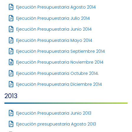
Ejecución Presupuestaria Agosto 2014
Ejecución Presupuestaria Julio 2014
Ejecución Presupuestaria Junio 2014
Ejecución Presupuestaria Mayo 2014
Ejecución Presupuestaria Septiembre 2014
Ejecución Presupuestaria Noviembre 2014
Ejecución Presupuestaria Octubre 2014.
Ejecución Presupuestaria Diciembre 2014
2013
Ejecución Presupuestaria Junio 2013
Ejecución presupuestaria Agosto 2013