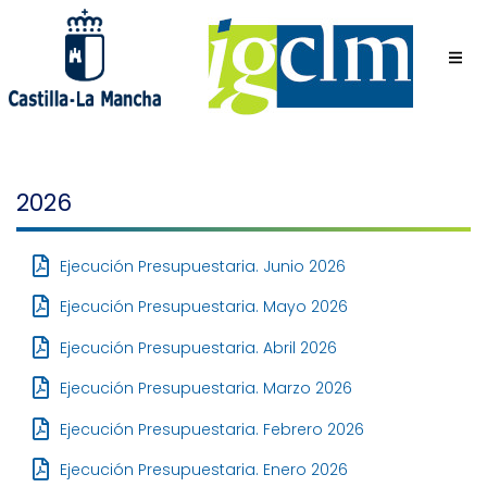
Pasar
al
contenido
principal
2026
Ejecución Presupuestaria. Junio 2026
Ejecución Presupuestaria. Mayo 2026
Ejecución Presupuestaria. Abril 2026
Ejecución Presupuestaria. Marzo 2026
Ejecución Presupuestaria. Febrero 2026
Ejecución Presupuestaria. Enero 2026