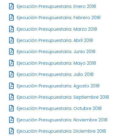
Ejecución Presupuestaria. Enero 2018
Ejecución Presupuestaria. Febrero 2018
Ejecución Presupuestaria. Marzo 2018
Ejecución Presupuestaria. Abril 2018
Ejecución Presupuestaria. Junio 2018
Ejecución Presupuestaria. Mayo 2018
Ejecución Presupuestaria. Julio 2018
Ejecución Presupuestaria. Agosto 2018
Ejecución Presupuestaria. Septiembre 2018
Ejecución Presupuestaria. Octubre 2018
Ejecución Presupuestaria. Noviembre 2018
Ejecución Presupuestaria. Diciembre 2018