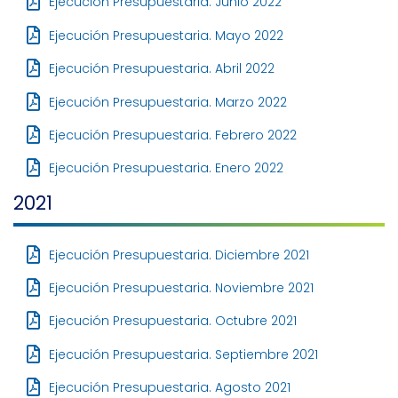
Ejecución Presupuestaria. Junio 2022
Ejecución Presupuestaria. Mayo 2022
Ejecución Presupuestaria. Abril 2022
Ejecución Presupuestaria. Marzo 2022
Ejecución Presupuestaria. Febrero 2022
Ejecución Presupuestaria. Enero 2022
2021
Ejecución Presupuestaria. Diciembre 2021
Ejecución Presupuestaria. Noviembre 2021
Ejecución Presupuestaria. Octubre 2021
Ejecución Presupuestaria. Septiembre 2021
Ejecución Presupuestaria. Agosto 2021