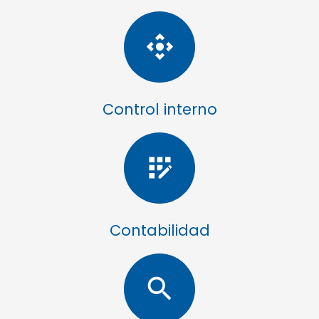
control_camera
Control interno
app_registration
Contabilidad
search