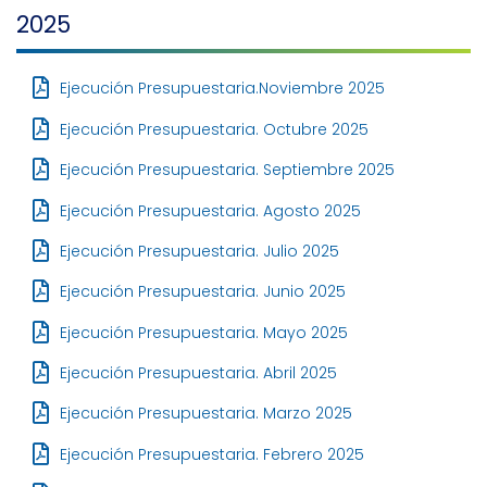
2025
Ejecución Presupuestaria.Noviembre 2025
Ejecución Presupuestaria. Octubre 2025
Ejecución Presupuestaria. Septiembre 2025
Ejecución Presupuestaria. Agosto 2025
Ejecución Presupuestaria. Julio 2025
Ejecución Presupuestaria. Junio 2025
Ejecución Presupuestaria. Mayo 2025
Ejecución Presupuestaria. Abril 2025
Ejecución Presupuestaria. Marzo 2025
Ejecución Presupuestaria. Febrero 2025