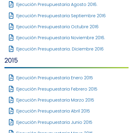
Ejecución Presupuestaria Agosto 2016.
Ejecución Presupuestaria Septiembre 2016
Ejecución Presupuestaria Octubre 2016
Ejecución Presupuestaria Noviembre 2016.
Ejecución Presupuestaria. Diciembre 2016
2015
Ejecución Presupuestaria Enero 2015
Ejecución Presupuestaria Febrero 2015
Ejecución Presupuestaria Marzo 2015
Ejecución Presupuestaria Abril 2015
Ejecución Presupuestaria Junio 2015