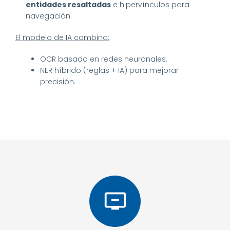
entidades resaltadas
e hipervínculos para
navegación.
El modelo de IA combina:
OCR basado en redes neuronales.
NER híbrido (reglas + IA) para mejorar
precisión.
remove_from_queue