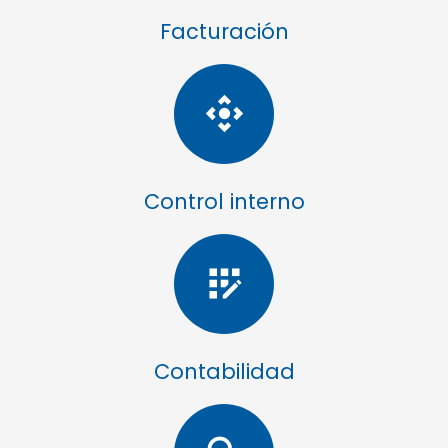
Facturación
control_camera
Control interno
app_registration
Contabilidad