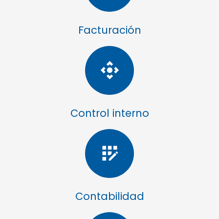
Facturación
control_camera
Control interno
app_registration
Contabilidad