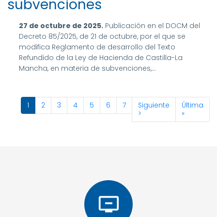
subvenciones
27 de octubre de 2025.
Publicación en el DOCM del
Decreto 85/2025, de 21 de octubre, por el que se
modifica Reglamento de desarrollo del Texto
Refundido de la Ley de Hacienda de Castilla-La
Mancha, en materia de subvenciones,...
Página
1
Page
2
Page
3
Page
4
Page
5
Page
6
Page
7
Siguiente
Siguiente
Última
Última
Paginación
actual
página
>
página
»
remove_from_queue