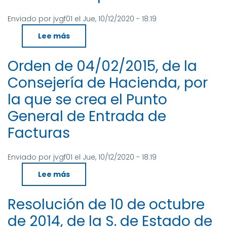
Enviado por
jvgf01
el
Jue, 10/12/2020 - 18:19
Lee más
sobre
Resolución
de
25
Orden de 04/02/2015, de la
de
junio
Consejería de Hacienda, por
de
2014,
de
la que se crea el Punto
la
Secretaría
General de Entrada de
de
Estado
Facturas
de
Administraciones
Públicas,
por
la
Enviado por
jvgf01
el
Jue, 10/12/2020 - 18:19
que
se
Lee más
sobre
establecen
Orden
las
de
condiciones
04/02/2015,
de
Resolución de 10 de octubre
de
uso
la
de
de 2014, de la S. de Estado de
Consejería
la
de