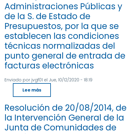
plataforma
Hacienda,
Administraciones Públicas y
FACe
por
la
de la S. de Estado de
que
se
Presupuestos, por la que se
crea
el
Punto
establecen las condiciones
General
de
técnicas normalizadas del
Entrada
de
Facturas
punto general de entrada de
facturas electrónicas
Enviado por
jvgf01
el
Jue, 10/12/2020 - 18:19
Lee más
sobre
Resolución
de
10
Resolución de 20/08/2014, de
de
octubre
la Intervención General de la
de
2014,
de
Junta de Comunidades de
la
S.