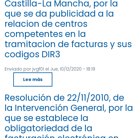
Castilla-La Mancha, por la
de
Estado
que se da publicidad a la
de
Administraciones
Públicas
relacion de centros
y
de
competentes en la
la
S.
de
tramitacion de facturas y sus
Estado
de
codigos DIR3
Presupuestos,
por
la
que
Enviado por
jvgf01
el
Jue, 10/12/2020 - 18:19
se
establecen
Lee más
sobre
las
Resolución
condiciones
de
técnicas
20/08/2014,
normalizadas
Resolución de 22/11/2010, de
de
del
la
punto
la Intervención General, por la
Intervención
general
General
de
de
entrada
que se establece la
la
de
Junta
facturas
obligatoriedad de la
de
electrónicas
Comunidades
de